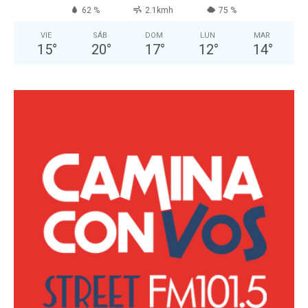
62 %
2.1kmh
75 %
VIE
SÁB
DOM
LUN
MAR
15
°
20
°
17
°
12
°
14
°