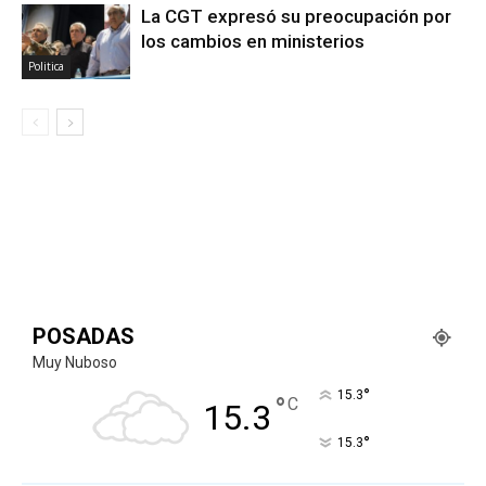
La CGT expresó su preocupación por
los cambios en ministerios
Politica
POSADAS
Muy Nuboso
°
15.3
°
C
15.3
°
15.3