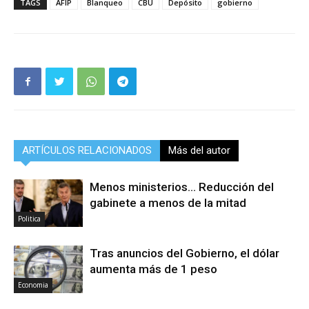
TAGS
AFIP
Blanqueo
CBU
Depósito
gobierno
ARTÍCULOS RELACIONADOS
Más del autor
Menos ministerios… Reducción del
gabinete a menos de la mitad
Politica
Tras anuncios del Gobierno, el dólar
aumenta más de 1 peso
Economia