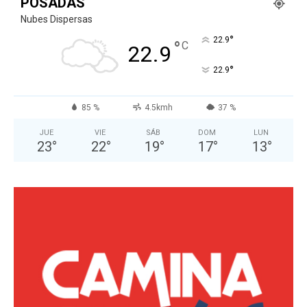
POSADAS
Nubes Dispersas
°
22.9
°
C
22.9
°
22.9
85 %
4.5kmh
37 %
JUE
VIE
SÁB
DOM
LUN
23
°
22
°
19
°
17
°
13
°