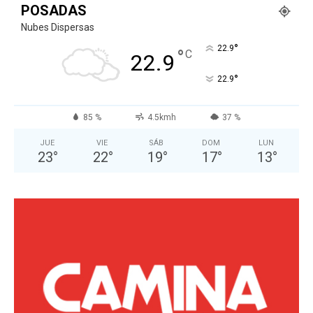
POSADAS
Nubes Dispersas
°
22.9
°
C
22.9
°
22.9
85 %
4.5kmh
37 %
JUE
VIE
SÁB
DOM
LUN
23
°
22
°
19
°
17
°
13
°