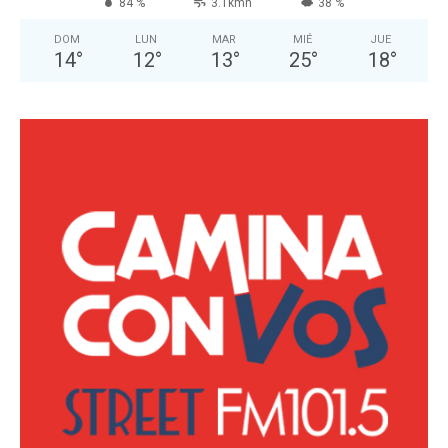
84 %
3.1kmh
38 %
DOM
LUN
MAR
MIÉ
JUE
14
°
12
°
13
°
25
°
18
°