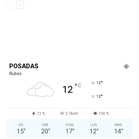
POSADAS
Nubes
°
12
°
C
12
°
12
72 %
2.7kmh
100 %
VIE
SÁB
DOM
LUN
MAR
15
°
20
°
17
°
12
°
14
°