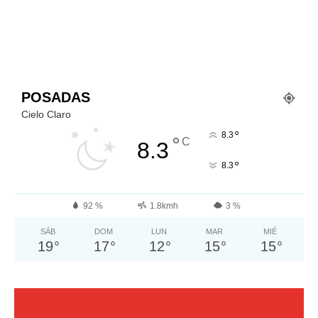
POSADAS
Cielo Claro
°
8.3
°
C
8.3
°
8.3
92 %
1.8kmh
3 %
SÁB
DOM
LUN
MAR
MIÉ
19
°
17
°
12
°
15
°
15
°