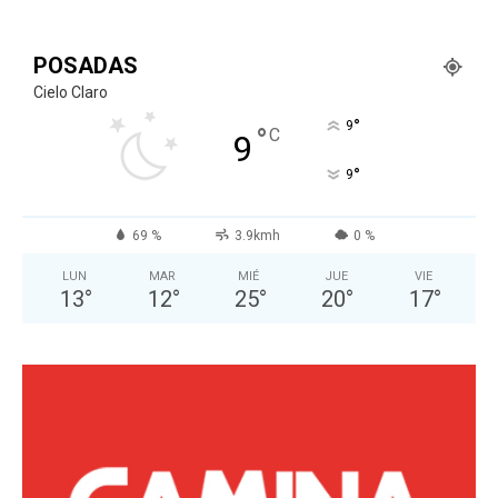
POSADAS
Cielo Claro
°
9
°
C
9
°
9
69 %
3.9kmh
0 %
LUN
MAR
MIÉ
JUE
VIE
13
°
12
°
25
°
20
°
17
°