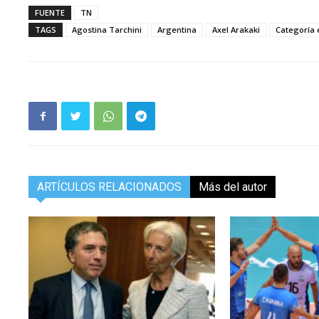
FUENTE
TN
TAGS
Agostina Tarchini
Argentina
Axel Arakaki
Categoría 
ARTÍCULOS RELACIONADOS
Más del autor