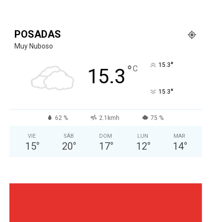
POSADAS
Muy Nuboso
°
15.3
°
C
15.3
°
15.3
62 %
2.1kmh
75 %
VIE
SÁB
DOM
LUN
MAR
15
°
20
°
17
°
12
°
14
°