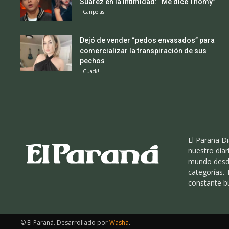
Suárez en la intimidad: “Me dice Thomy”
Caripelas
Dejó de vender “pedos envasados” para
comercializar la transpiración de sus
pechos
Cuack!
El Parana Di
nuestro diari
mundo desde
categorías.
constante b
© El Paraná. Desarrollado por
Washa
.