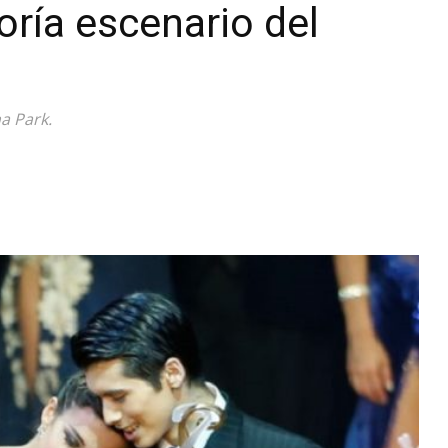
ría escenario del
Diario
a Park.