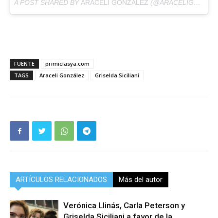
A POST SHARED BY
ARACELI GONZALEZ
(@ARACELIGONZALEZ67) ON
FUENTE
primiciasya.com
TAGS
Araceli González
Griselda Siciliani
ARTÍCULOS RELACIONADOS
Más del autor
Verónica Llinás, Carla Peterson y
Griselda Siciliani a favor de la