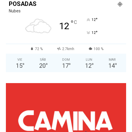
POSADAS
Nubes
°
12
°
C
12
°
12
72 %
2.7kmh
100 %
VIE
SÁB
DOM
LUN
MAR
15
°
20
°
17
°
12
°
14
°