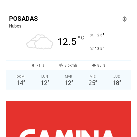
POSADAS
Nubes
°
12.5
°
C
12.5
°
12.5
71 %
3.6kmh
85 %
DOM
LUN
MAR
MIÉ
JUE
14
°
12
°
12
°
25
°
18
°