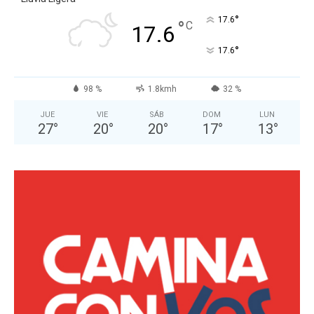
°
17.6
°
C
17.6
°
17.6
98 %
1.8kmh
32 %
JUE
VIE
SÁB
DOM
LUN
27
°
20
°
20
°
17
°
13
°