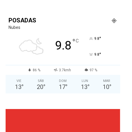
POSADAS
Nubes
°
9.8
°
C
9.8
°
9.8
86 %
3.7kmh
97 %
VIE
SÁB
DOM
LUN
MAR
13
°
20
°
17
°
13
°
10
°