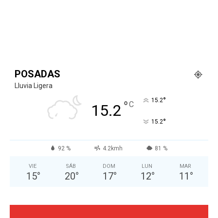
POSADAS
Lluvia Ligera
°
15.2
°
C
15.2
°
15.2
92 %
4.2kmh
81 %
VIE
SÁB
DOM
LUN
MAR
15
°
20
°
17
°
12
°
11
°