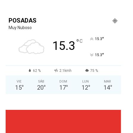
POSADAS
Muy Nuboso
°
15.3
°
C
15.3
°
15.3
62 %
2.1kmh
75 %
VIE
SÁB
DOM
LUN
MAR
15
°
20
°
17
°
12
°
14
°