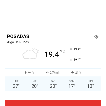
POSADAS
Algo De Nubes
°
19.4
°
C
19.4
°
19.4
94 %
2.7kmh
21 %
JUE
VIE
SÁB
DOM
LUN
27
°
20
°
20
°
17
°
13
°