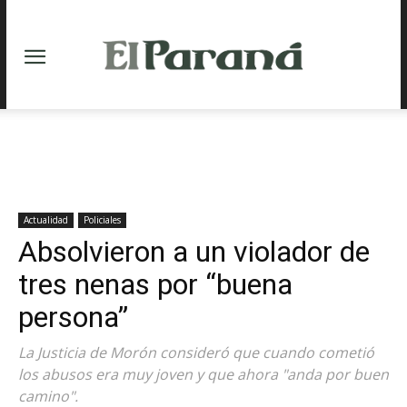
Actualidad
Policiales
Absolvieron a un violador de
tres nenas por “buena
persona”
La Justicia de Morón consideró que cuando cometió
los abusos era muy joven y que ahora "anda por buen
camino".