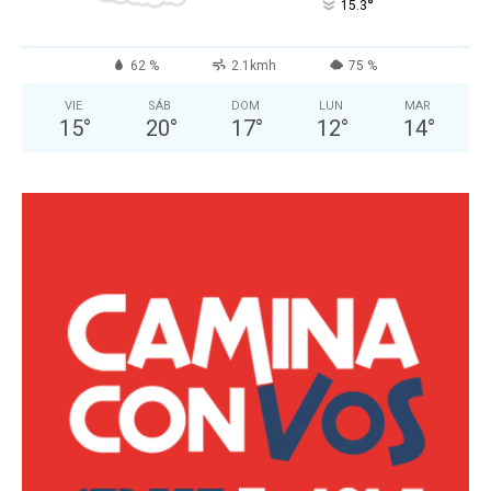
°
15.3
62 %
2.1kmh
75 %
VIE
SÁB
DOM
LUN
MAR
15
°
20
°
17
°
12
°
14
°