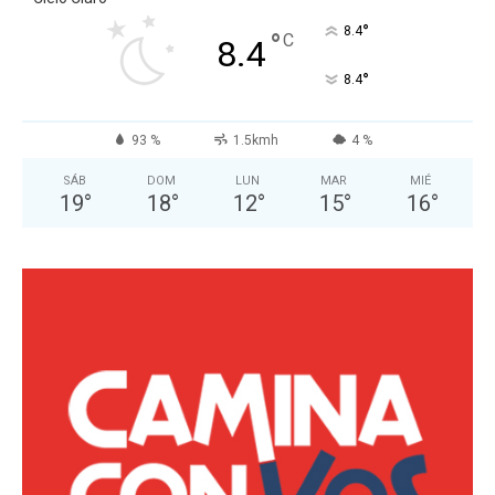
°
8.4
°
C
8.4
°
8.4
93 %
1.5kmh
4 %
SÁB
DOM
LUN
MAR
MIÉ
19
°
18
°
12
°
15
°
16
°