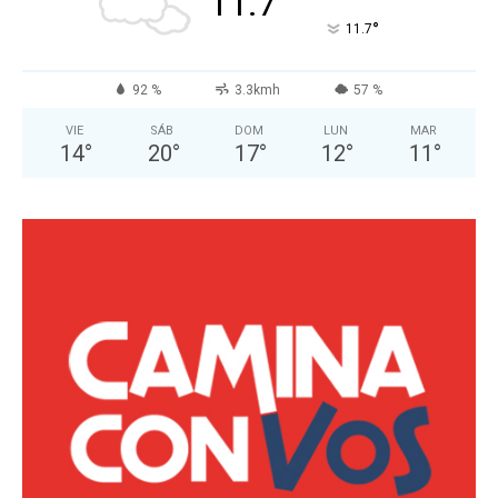
11.7
°
11.7
92 %
3.3kmh
57 %
VIE
SÁB
DOM
LUN
MAR
14
°
20
°
17
°
12
°
11
°