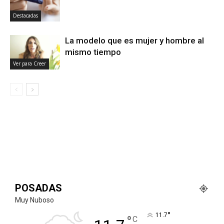
Destacadas
La modelo que es mujer y hombre al
mismo tiempo
Ver para Creer
POSADAS
Muy Nuboso
°
11.7
°
C