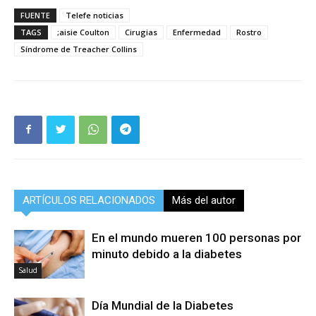
FUENTE
Telefe noticias
TAGS
;aisie Coulton
Cirugias
Enfermedad
Rostro
Síndrome de Treacher Collins
ARTÍCULOS RELACIONADOS
Más del autor
En el mundo mueren 100 personas por
minuto debido a la diabetes
Salud
Día Mundial de la Diabetes