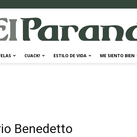
PELAS
CUACK!
ESTILO DE VIDA
ME SIENTO BIEN
El
Paraná
rio Benedetto