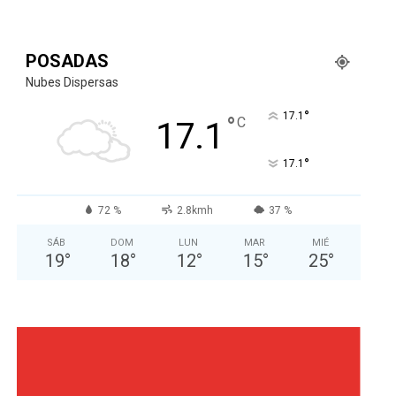
POSADAS
Nubes Dispersas
°
17.1
°
C
17.1
°
17.1
72 %
2.8kmh
37 %
SÁB
DOM
LUN
MAR
MIÉ
19
°
18
°
12
°
15
°
25
°