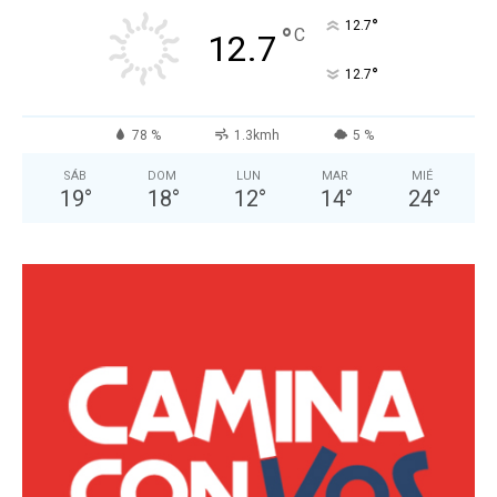
°
12.7
°
C
12.7
°
12.7
78 %
1.3kmh
5 %
SÁB
DOM
LUN
MAR
MIÉ
19
°
18
°
12
°
14
°
24
°