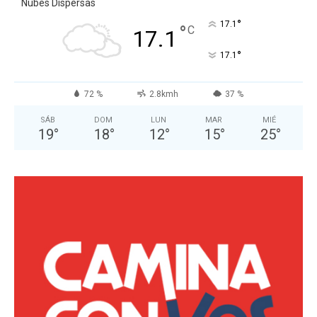
Nubes Dispersas
°
17.1
°
C
17.1
°
17.1
72 %
2.8kmh
37 %
SÁB
DOM
LUN
MAR
MIÉ
19
°
18
°
12
°
15
°
25
°