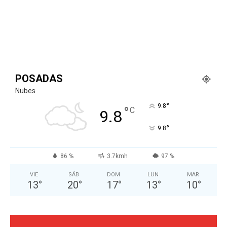
POSADAS
Nubes
°
9.8
°
C
9.8
°
9.8
86 %
3.7kmh
97 %
VIE
SÁB
DOM
LUN
MAR
13
°
20
°
17
°
13
°
10
°