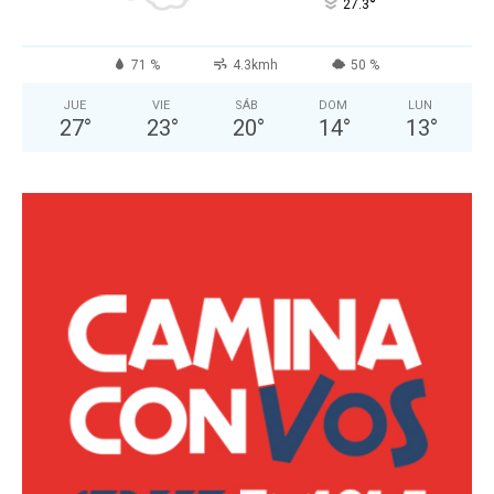
°
27.3
71 %
4.3kmh
50 %
JUE
VIE
SÁB
DOM
LUN
27
°
23
°
20
°
14
°
13
°