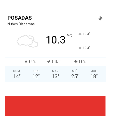
POSADAS
Nubes Dispersas
°
10.3
°
C
10.3
°
10.3
84 %
3.1kmh
38 %
DOM
LUN
MAR
MIÉ
JUE
14
°
12
°
13
°
25
°
18
°