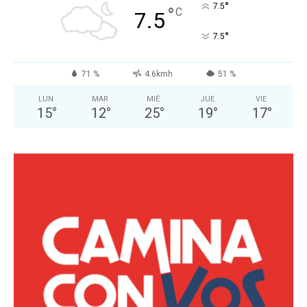
°
7.5
°
C
7.5
°
7.5
71 %
4.6kmh
51 %
LUN
MAR
MIÉ
JUE
VIE
15
°
12
°
25
°
19
°
17
°