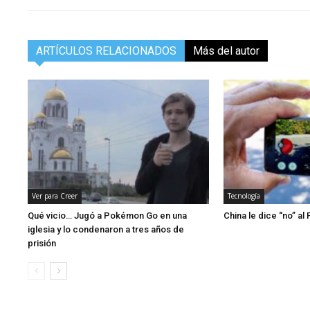
ARTÍCULOS RELACIONADOS
Más del autor
Ver para Creer
Tecnología
Qué vicio… Jugó a Pokémon Go en una
China le dice “no” a
iglesia y lo condenaron a tres años de
prisión