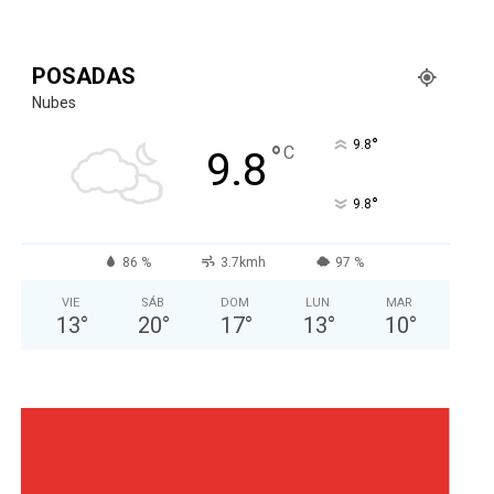
POSADAS
Nubes
°
9.8
°
C
9.8
°
9.8
86 %
3.7kmh
97 %
VIE
SÁB
DOM
LUN
MAR
13
°
20
°
17
°
13
°
10
°